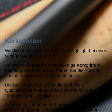
Korkarbeiten
Wirklich feiner Kork ist doch das Highlight bei einer
schönen Angelrute oder?
Auf Wunsch fertige ich hochwertige Korkgriffe in
bester Qualität an. Dabei haben Sie die Auswahl
aus unterschiedlichen Qualitätsstufen.
Hierbei sei gesagt, selbst die einfachste
Qualitätsstufe meiner Griffe übertrifft die der
"Stangenruten" deutlich.
Spachtelstellen sucht ihr bei mir vergeblich. Die
Griffe sind ebenfalls separat zu meinen Custom-