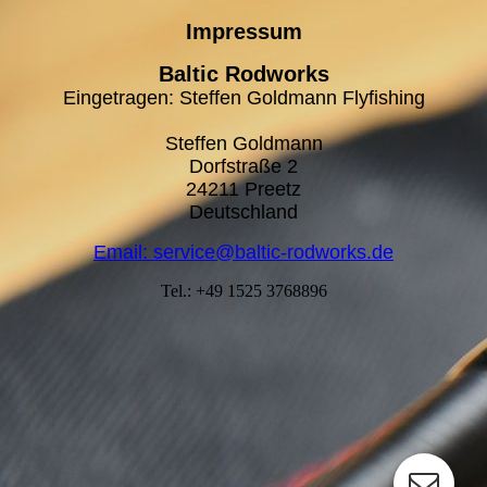
Impressum
Baltic Rodworks
Eingetragen: Steffen Goldmann Flyfishing
Steffen Goldmann
Dorfstraße 2
24211 Preetz
Deutschland
Email: service@baltic-rodworks.de
Tel.: +49 1525 3768896