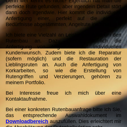
Denn wer kennt es nicht? Eigentlich hat man die
perfekte Rute gefunden, aber irgendein Detail stört
dann doch irgendwie. Hier kommt die individuelle
Anfertigung einer, perfekt auf die eigenen
Bedürfnisse abgestimmten, Angelrute ins Spiel.
Ich biete eine Vielzahl an Leistungen rund um den
Rutenbau an. Dazu gehört natürlich die
Anfertigung von Angelruten auf individuellen
Kundenwunsch. Zudem biete ich die Reparatur
(sofern möglich) und die Restauration der
Lieblingsruten an. Auch die Anfertigung von
Korkarbeiten, so wie die Erstellung von
Rutengriffen und Verzierungen, gehören zu
meinem Portfolio.
Bei Interesse freue ich mich über eine
Kontaktaufnahme.
Bei einer konkreten Rutenbauanfrage bitte ich Sie,
das entsprechende Auswahldokument im
Downloadbereich
auszufüllen. Dies erleichtert mir