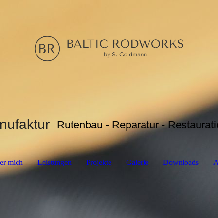
ufaktur
Rutenbau - Reparatur - Restaurati
er mich
Leistungen
Projekte
Galerie
Downloads
A