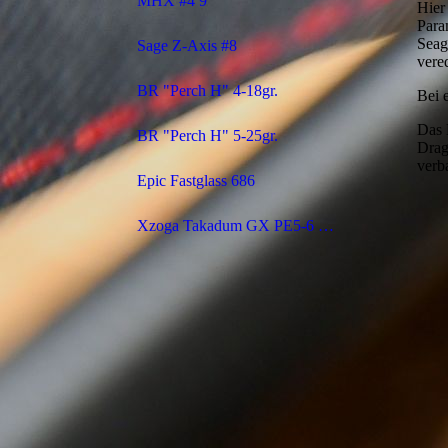
MHX #4 9'
Hier
Para
Seag
Sage Z-Axis #8
vered
BR "Perch H" 4-18gr.
Bei 
Das 
BR "Perch H" 5-25gr.
Drag
verb
Epic Fastglass 686
Xzoga Takadum GX PE5-6 350gr