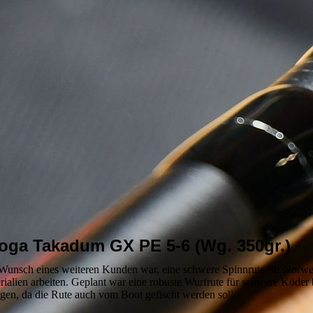
oga Takadum GX PE 5-6 (Wg. 350gr.)
Wunsch eines weiteren Kunden war, eine schwere Spinnrute für Norwege
rialien arbeiten. Geplant war eine robuste Wurfrute für schwere Köder 
agen, da die Rute auch vom Boot gefischt werden soll.