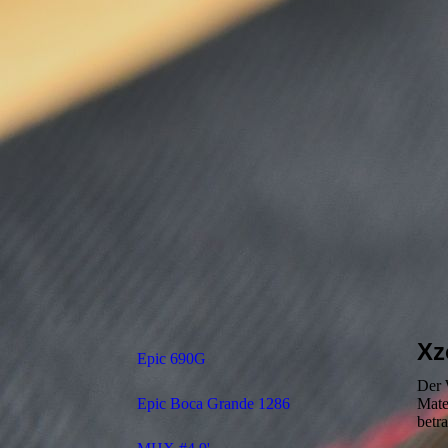
Xz
Epic 690G
Der 
Epic Boca Grande 1286
Mate
betr