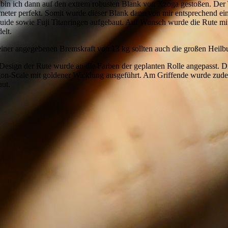
 bin ich dann auf den extrem robusten Blank von Xzoga gestoßen. Der T
meter perfekt. Somit wurde dieser Blank dann von mir entsprechend e
uide sowie Fuji Titanringen aufgebaut. Auf Wunsch wurde die Rute mit 
elt.
einer angegebenen Bremskraft von 13 kg sollten auch die großen Heilbut
Design der Rute wurde an die Farben der geplanten Rolle angepasst. 
on-Scale mit goldener Wicklung ausgeführt. Am Griffende wurde zud
aut.