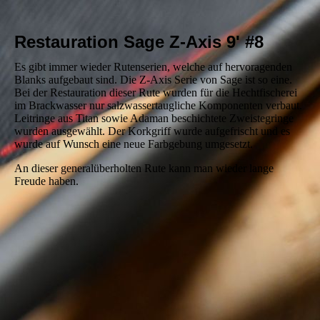
Restauration Sage Z-Axis 9' #8
Es gibt immer wieder Rutenserien, welche auf hervoragenden
Blanks aufgebaut sind. Die Z-Axis Serie von Sage ist so eine.
Bei der Restauration dieser Rute wurden für die Hechtfischerei
im Brackwasser nur salzwassertaugliche Komponenten verbaut.
Leitringe aus Titan sowie Adaman beschichtete Zweistegringe
wurden ausgewählt. Der Korkgriff wurde aufgefrischt und es
wurde auf Wunsch eine neue Farbgebung umgesetzt.
An dieser generalüberholten Rute kann man wieder lange
Freude haben.